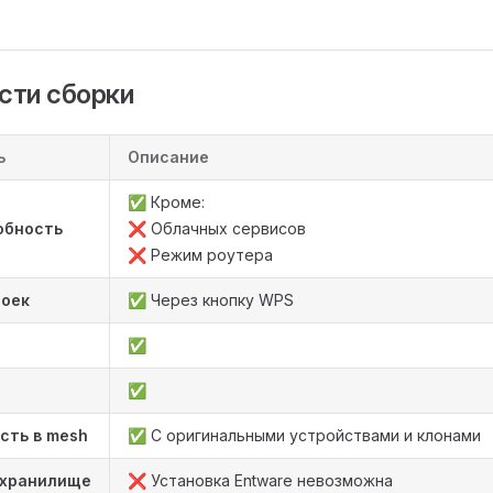
сти сборки
ь
Описание
✅ Кроме:
обность
❌ Облачных сервисов
❌ Режим роутера
роек
✅ Через кнопку WPS
✅
✅
сть в mesh
✅ С оригинальными устройствами и клонами
 хранилище
❌ Установка Entware невозможна