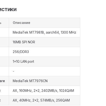
истики
ь
Описание
MediaTek MT7981B, aarch64, 1300 MHz
16MB SPI NOR
256/DDR3
1x1G LAN port
-
are
MediaTek MT7976CN
z
AX, 160MHz, 2x2, 2402MB/s, 1024QAM
z
AX, 40MHz, 2x2, 574MB/s, 256QAM