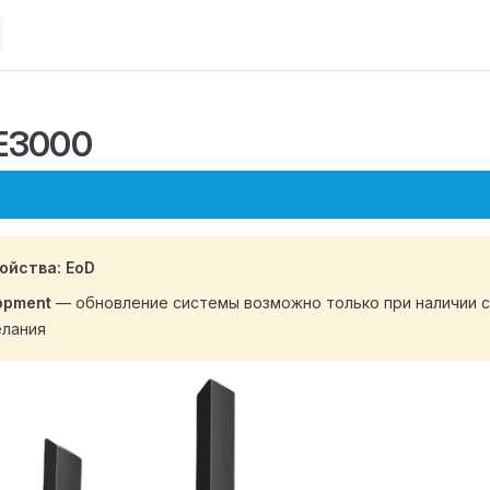
E3000
ойства: EoD
opment
— обновление системы возможно только при наличии 
елания