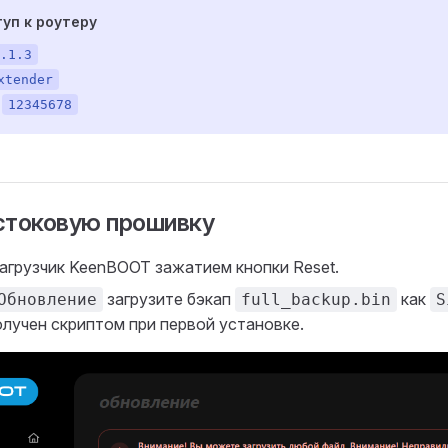
туп к роутеру
.1.3
xtender
:
12345678
 стоковую прошивку
загрузчик KeenBOOT зажатием кнопки Reset.
загрузите бэкап
как
Обновление
full_backup.bin
S
олучен скриптом при первой установке.