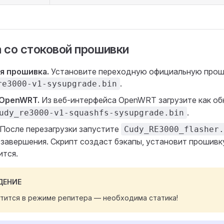
 со стоковой прошивки
я прошивка.
Установите переходную официальную проши
.
re3000-v1-sysupgrade.bin
 OpenWRT.
Из веб-интерфейса OpenWRT загрузите как о
.
udy_re3000-v1-squashfs-sysupgrade.bin
После перезагрузки запустите
Cudy_RE3000_flasher.
завершения. Скрипт создаст бэкапы, установит прошивк
ится.
ДЕНИЕ
тится в режиме репитера — необходима статика!