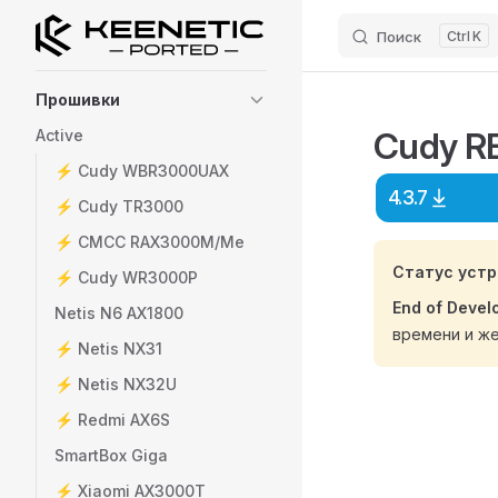
Поиск
K
Skip to content
Sidebar Navigation
Прошивки
Cudy R
Active
⚡️ Cudy WBR3000UAX
4.3.7
⚡️ Cudy TR3000
⚡️ CMCC RAX3000M/Me
Статус устр
⚡️ Cudy WR3000P
End of Devel
Netis N6 AX1800
времени и ж
⚡️ Netis NX31
⚡️ Netis NX32U
⚡️ Redmi AX6S
SmartBox Giga
⚡️ Xiaomi AX3000T