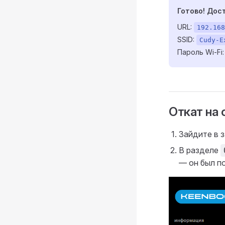
Готово! Дос
URL:
192.168
SSID:
Cudy-E
Пароль Wi-Fi
Откат на
Зайдите в 
В разделе
— он был п