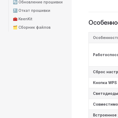
🔄 Обновление прошивки
🔙 Откат прошивки
🧰 KeenKit
Особенно
🗂️ Сборник файлов
Особенност
Работоспос
Сброс наст
Кнопка WPS
Светодиоды
Совместимо
Встроенное