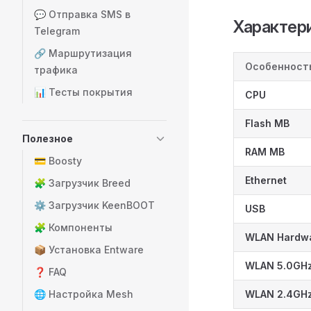
💬 Отправка SMS в
Характер
Telegram
🔗 Маршрутизация
Особенност
трафика
📊 Тесты покрытия
CPU
Flash MB
Полезное
RAM MB
💳 Boosty
Ethernet
🧩 Загрузчик Breed
⚙️ Загрузчик KeenBOOT
USB
🧩 Компоненты
WLAN Hardw
📦 Установка Entware
WLAN 5.0GH
❓ FAQ
🌐 Настройка Mesh
WLAN 2.4GH