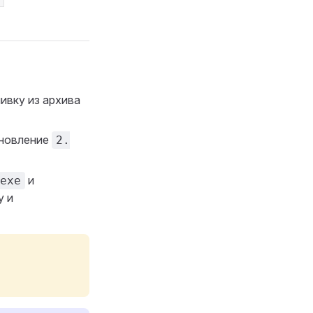
вку из архива
бновление
2.
и
exe
у и